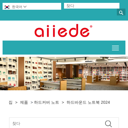
한국어


메인
집
>
제품
>
하드커버 노트
>
하드바운드 노트북 2024